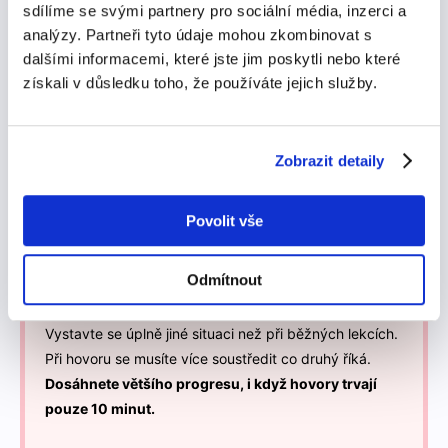
sdílíme se svými partnery pro sociální média, inzerci a
budete zlepšovat rychleji.
analýzy. Partneři tyto údaje mohou zkombinovat s
dalšími informacemi, které jste jim poskytli nebo které
Více o kombinaci lektorů
získali v důsledku toho, že používáte jejich služby.
Zobrazit detaily
Povolit vše
Krátké telefonní hovory
Odmítnout
Vystavte se úplně jiné situaci než při běžných lekcích.
Při hovoru se musíte více soustředit co druhý říká.
Dosáhnete většího progresu, i když hovory trvají
pouze 10 minut.