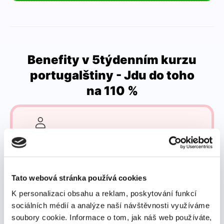
Benefity v 5týdenním kurzu
portugalštiny - Jdu do toho
na 110 %
Kombinace více lektorů
Tato webová stránka používá cookies
K personalizaci obsahu a reklam, poskytování funkcí
Nakombinujte si 2 nebo třeba i 4 lektory.
S českým
sociálních médií a analýze naší návštěvnosti využíváme
lektorem se můžete zaměřit na gramatiku a s rodilým
soubory cookie. Informace o tom, jak náš web používáte,
mluvčím budete zase konverzovat. Tímhle stylem se