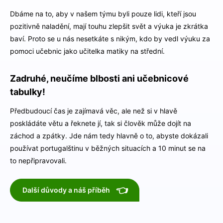
Dbáme na to, aby v našem týmu byli pouze lidi, kteří jsou
pozitivně naladění, mají touhu zlepšit svět a výuka je zkrátka
baví. Proto se u nás nesetkáte s nikým, kdo by vedl výuku za
pomoci učebnic jako učitelka matiky na střední.
Zadruhé, neučíme blbosti ani učebnicové
tabulky!
Předbudoucí čas je zajímavá věc, ale než si v hlavě
poskládáte větu a řeknete jí, tak si člověk může dojít na
záchod a zpátky. Jde nám tedy hlavně o to, abyste dokázali
používat portugalštinu v běžných situacích a 10 minut se na
to nepřipravovali.
👈
Další důvody a náš příběh