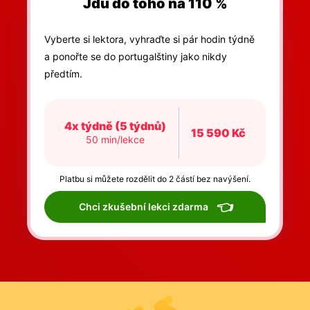
Jdu do toho na 110 %
Vyberte si lektora, vyhraďte si pár hodin týdně
a ponořte se do portugalštiny jako nikdy
předtím.
4x týdně (5 týdnů)
15 590 Kč
50 min/lekce
Platbu si můžete rozdělit do 2 částí bez navýšení.
👈
Chci zkušební lekci zdarma