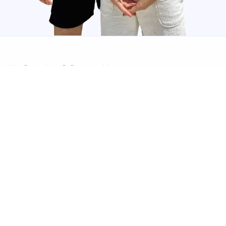
Naučte se konečně portugalsky.
Rychle, záživně a bez ostychu.
Výuka
JustPortuguese.cz
Individuální výuka
Úvod
Firemní výuka
O nás
Časté dotazy
Blog
Reference
Kontakt