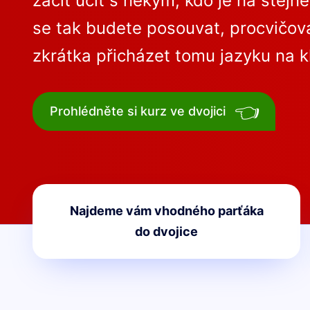
začít učit s někým, kdo je na stejn
se tak budete posouvat, procvičova
zkrátka přicházet tomu jazyku na k
👈
Prohlédněte si kurz ve dvojici
Najdeme vám vhodného parťáka
do dvojice