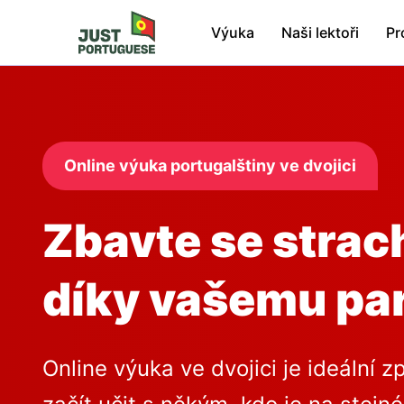
Výuka
Naši lektoři
Pr
Online výuka portugalštiny ve dvojici
Zbavte se strac
díky vašemu pa
Online výuka ve dvojici je ideální z