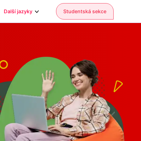
Další jazyky
Studentská sekce