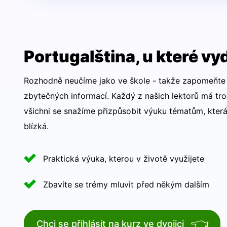
Portugalština, u které vy
Rozhodně neučíme jako ve škole - takže zapomeňte 
zbytečných informací. Každý z našich lektorů má tr
všichni se snažíme přizpůsobit výuku tématům, která
blízká.
Praktická výuka, kterou v životě využijete
Zbavíte se trémy mluvit před někým dalším
👈
Chci se přihlásit na kurz ve dvojici