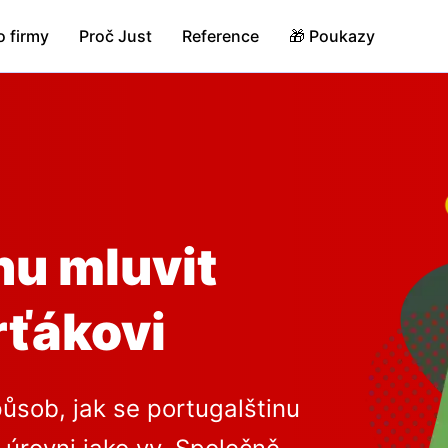
o firmy
Proč Just
Reference
🎁 Poukazy
hu mluvit
rťákovi
působ, jak se portugalštinu