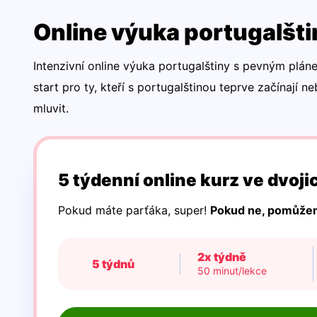
Online výuka portugalštin
Intenzivní online výuka portugalštiny s pevným pláne
start pro ty, kteří s portugalštinou teprve začínají neb
mluvit.
5 týdenní online kurz ve dvojic
Pokud máte parťáka, super!
Pokud ne, pomůžem
2x týdně
5 týdnů
50 minut/lekce