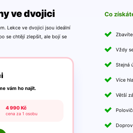
y ve dvojici
Co získát
m. Lekce ve dvojici jsou ideální
Zbavíte
o se chtějí zlepšit, ale bojí se
Vždy se
Stejná 
i
Více hl
e vám ho najít.
Větší z
4 990 Kč
Polovič
cena za 1 osobu
Doprov