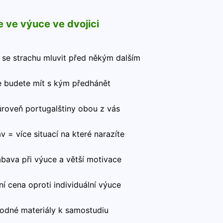
e ve výuce ve dvojici
 se strachu mluvit před někým dalším
 budete mít s kým předhánět
úroveň portugalštiny obou z vás
av = více situací na které narazíte
ábava při výuce a větší motivace
ní cena oproti individuální výuce
odné materiály k samostudiu