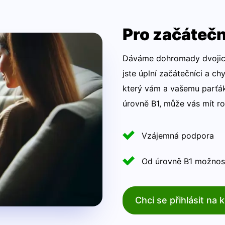
Pro začátečn
Dáváme dohromady dvojice
jste úplní začátečníci a c
který vám a vašemu parťá
úrovně B1, může vás mít ro
Vzájemná podpora
Od úrovně B1 možnost
Chci se přihlásit na k