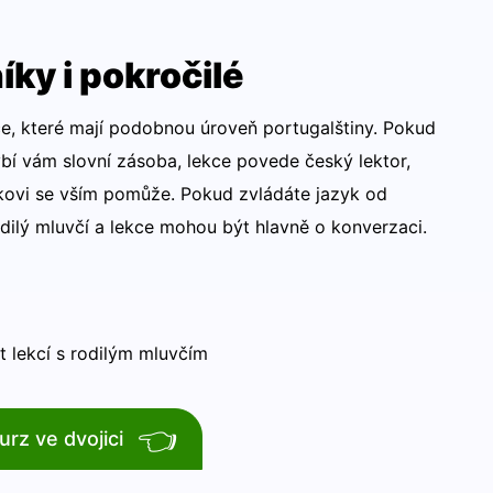
íky i pokročilé
, které mají podobnou úroveň portugalštiny. Pokud
hybí vám slovní zásoba, lekce povede český lektor,
kovi se vším pomůže. Pokud zvládáte jazyk od
dilý mluvčí a lekce mohou být hlavně o konverzaci.
 lekcí s rodilým mluvčím
👈
urz ve dvojici