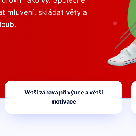
é úrovni jako vy. Společně
t mluvení, skládat věty a
loub.
Větší zábava při výuce a větší
motivace